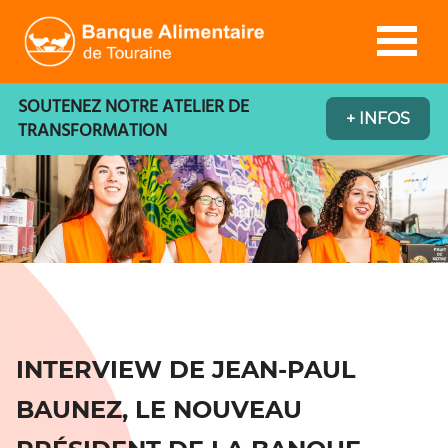
8, 29 ET 30 NOVEMBRE 2025, CLIQUEZ ICI 
SOUTENEZ NOTRE ATELIER DE
+ INFOS
TRANSFORMATION
INTERVIEW DE JEAN-PAUL
BAUNEZ, LE NOUVEAU