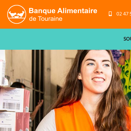
ACCUEIL
02 47 
POUR PARTICIPER 
SO
L’ATELIER DE T
DEVENIR BÉNÉVO
FAIRE UN DON
NOS PARTENAIRE