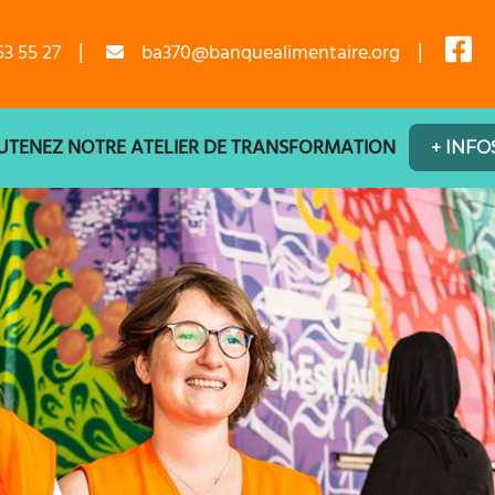
53 55 27
ba370@banquealimentaire.org
ET VOUS INSCRIRE À LA COLLECTE DES 28, 
UTENEZ NOTRE ATELIER DE TRANSFORMATION
+ INFO
RANSFORMATION
LE
S FINANCIERS